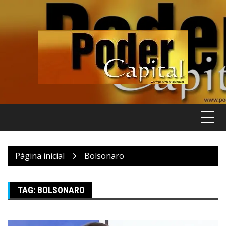
Pular
para
o
conteúdo
Página inicial
Bolsonaro
TAG:
BOLSONARO