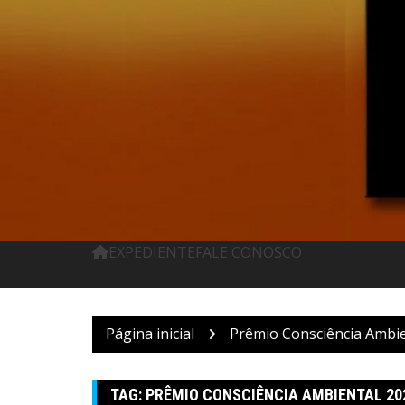
Pular
para
o
conteúdo
EXPEDIENTE
FALE CONOSCO
Página inicial
Prêmio Consciência Ambie
TAG:
PRÊMIO CONSCIÊNCIA AMBIENTAL 20