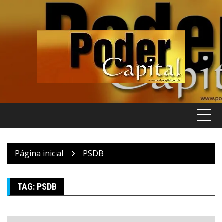
Pular
para
o
conteúdo
Página inicial
PSDB
TAG:
PSDB