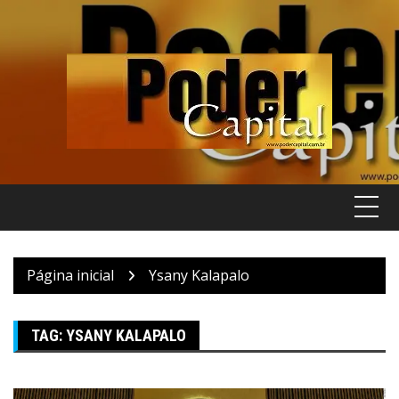
Pular
para
o
conteúdo
Página inicial
Ysany Kalapalo
TAG:
YSANY KALAPALO