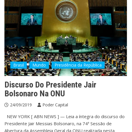
Brasil
Mundo
Presidência da República
Discurso Do Presidente Jair
Bolsonaro Na ONU
24/09/2019
Poder Capital
NEW YORK [ ABN NEWS ] — Leia a íntegra do discurso do
Presidente Jair Messias Bolsonaro, na 74ª Sessão de
Abertura da Assembleia Geral da ONU realizada nesta