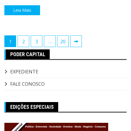
Leia Mais
Paginação
1
2
3
…
20
de
PODER CAPITAL
posts
EXPEDIENTE
FALE CONOSCO
EDIÇÕES ESPECIAIS