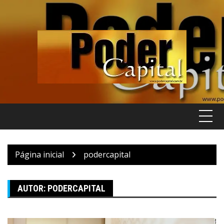
Pular
para
o
conteúdo
Página inicial
podercapital
AUTOR:
PODERCAPITAL