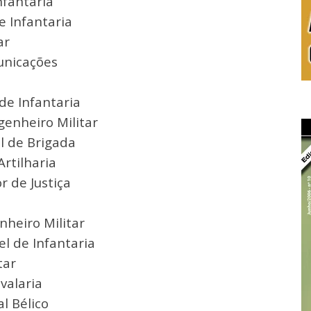
nfantaria
e Infantaria
ar
municações
de Infantaria
enheiro Militar
l de Brigada
rtilharia
 de Justiça
heiro Militar
l de Infantaria
tar
valaria
l Bélico