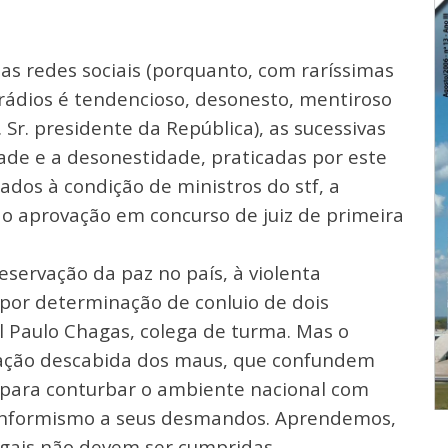
s redes sociais (porquanto, com raríssimas
e rádios é tendencioso, desonesto, mentiroso
Sr. presidente da República), as sucessivas
dade e a desonestidade, praticadas por este
dos à condição de ministros do stf, a
do aprovação em concurso de juiz de primeira
eservação da paz no país, à violenta
 por determinação de conluio de dois
l Paulo Chagas, colega de turma. Mas o
a ação descabida dos maus, que confundem
r para conturbar o ambiente nacional com
conformismo a seus desmandos. Aprendemos,
egais não devem ser cumpridas.