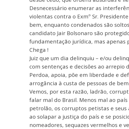
Desnecessário enumerar as interferênci
violentas contra o Exmº Sr. Presidente
bem, enquanto condenados são soltos,
candidato Jair Bolsonaro são protegi
fundamentação jurídica, mas apenas p
Chega !
Juiz que um dia delinquiu – e/ou delin
com sentenças e decisões ao arrepio d
Perdoa, apoia, põe em liberdade e de
arrogância à custa de pessoas de bem
Vemos, por esta razão, ladrão, corru
falar mal do Brasil. Menos mal ao paí
petrolão, os corruptos petistas e seus
ao solapar a justiça do país e se posi
nomeadores, sequazes vermelhos e ven