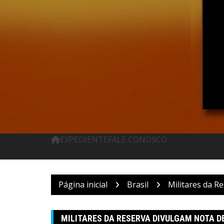
Pular
para
o
conteúdo
EXPEDIENTE
FALE CONOSCO
Página inicial
Brasil
Militares da R
MILITARES DA RESERVA DIVULGAM NOTA D