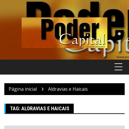
Pular
para
o
conteúdo
Página inicial
Aldravias e Haicais
TAG:
ALDRAVIAS E HAICAIS