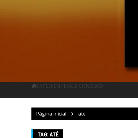
Pular
para
o
conteúdo
EXPEDIENTE
FALE CONOSCO
Página inicial
até
TAG:
ATÉ