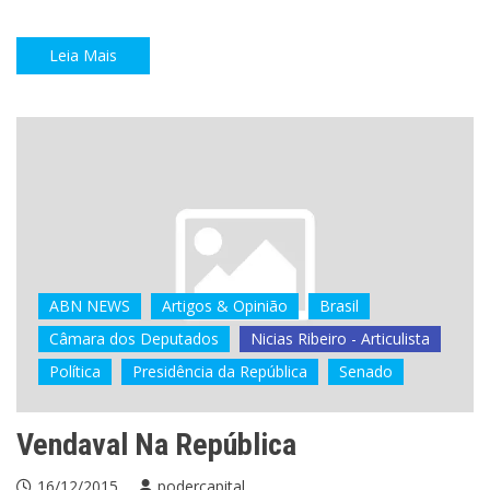
Leia Mais
ABN NEWS
Artigos & Opinião
Brasil
Câmara dos Deputados
Nicias Ribeiro - Articulista
Política
Presidência da República
Senado
Vendaval Na República
16/12/2015
podercapital