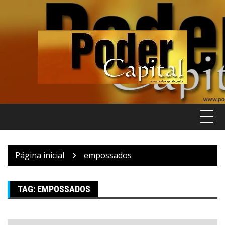
Pular
para
o
conteúdo
Página inicial
empossados
TAG:
EMPOSSADOS