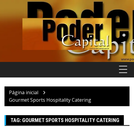
Pular
para
o
conteúdo
Página inicial
Gourmet Sports Hospitality Catering
TAG:
GOURMET SPORTS HOSPITALITY CATERING
Gente & Sociedade
Trade