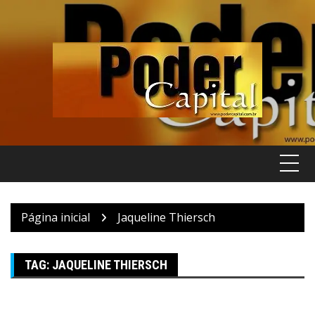
Pular
para
o
conteúdo
Página inicial
Jaqueline Thiersch
TAG:
JAQUELINE THIERSCH
ABN NEWS
Cultura