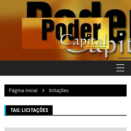
Pular
para
o
conteúdo
Página inicial
licitações
TAG:
LICITAÇÕES