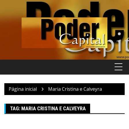
Pular
para
o
conteúdo
Página inicial
Maria Cristina e Calveyra
TAG:
MARIA CRISTINA E CALVEYRA
ABN NEWS
Canela
Viagem