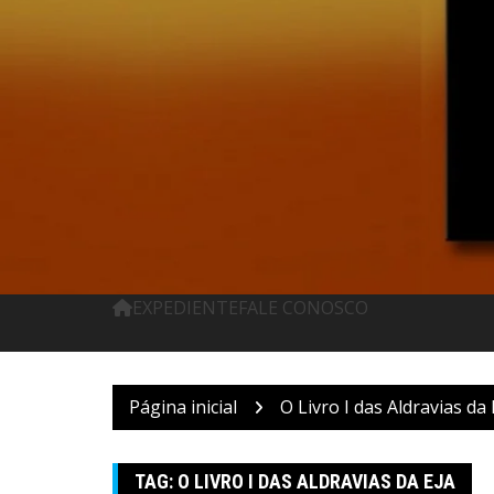
Pular
para
o
conteúdo
EXPEDIENTE
FALE CONOSCO
Página inicial
O Livro I das Aldravias da 
TAG:
O LIVRO I DAS ALDRAVIAS DA EJA