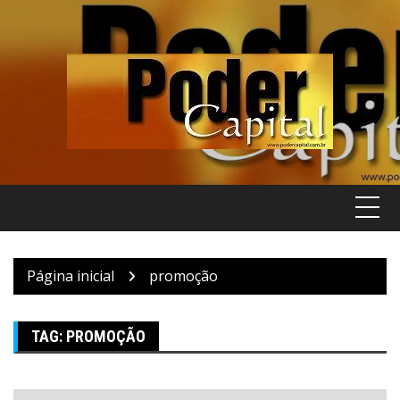
Pular
para
o
conteúdo
Página inicial
promoção
TAG:
PROMOÇÃO