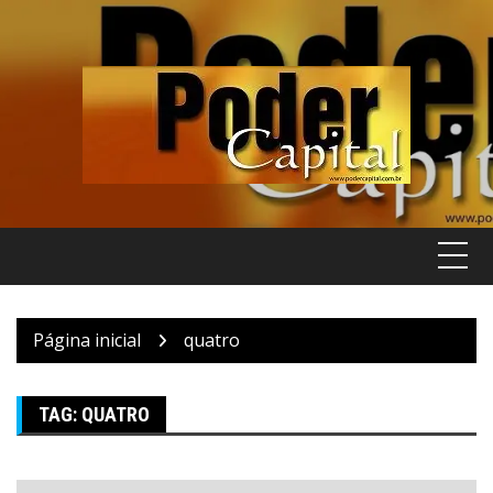
Pular
para
o
conteúdo
Página inicial
quatro
TAG:
QUATRO