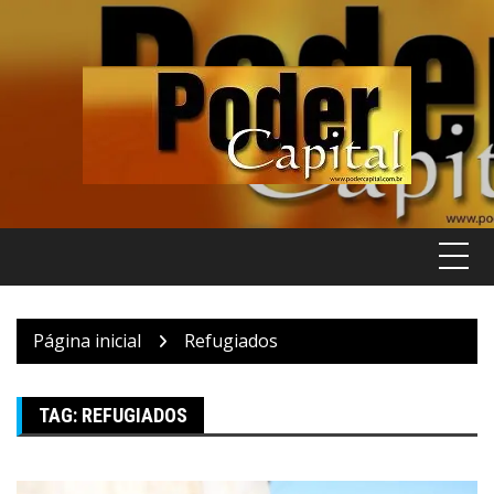
Pular
para
o
conteúdo
Página inicial
Refugiados
TAG:
REFUGIADOS