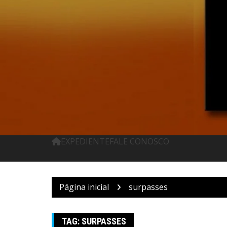
Pular
para
o
conteúdo
EXPEDIENTE
FALE CONOSCO
Página inicial
surpasses
TAG:
SURPASSES