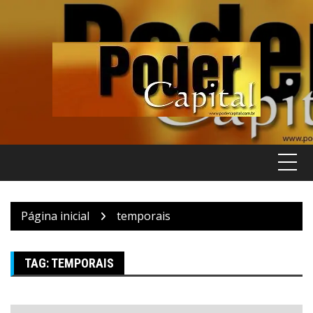
Pular
para
o
conteúdo
Página inicial
temporais
TAG:
TEMPORAIS