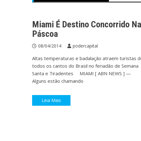
ABN NEWS
Hotéis
Miami
Viagem
Miami É Destino Concorrido N
Páscoa
08/04/2014
podercapital
Altas temperaturas e badalação atraem turistas d
todos os cantos do Brasil no feriadão de Semana
Santa e Tiradentes MIAMI [ ABN NEWS ] —
Alguns estão chamando
Leia Mais