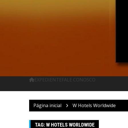
Pular
para
o
conteúdo
EXPEDIENTE
FALE CONOSCO
Página inicial
W Hotels Worldwide
TAG:
W HOTELS WORLDWIDE