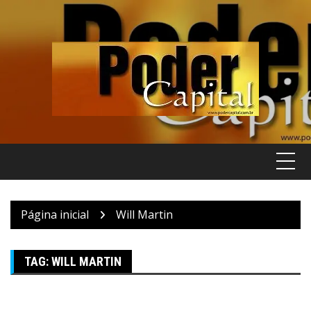
Pular
para
o
conteúdo
Página inicial
Will Martin
TAG:
WILL MARTIN
Hotéis
Viagem & Turismo