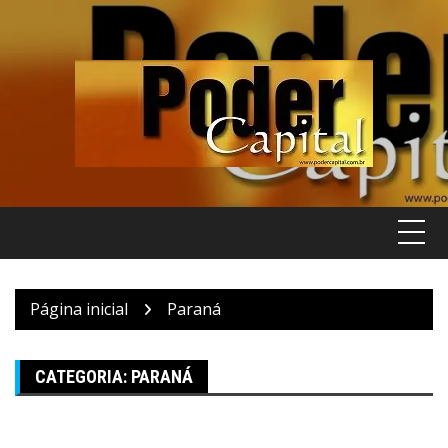
Pular
para
o
conteúdo
Página inicial
Paraná
CATEGORIA:
PARANÁ
ABN NEWS
Maringá
Paraná
Poder