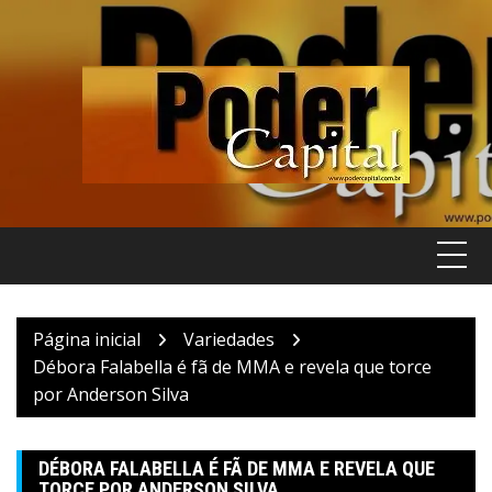
Pular
para
o
conteúdo
Página inicial
Variedades
Débora Falabella é fã de MMA e revela que torce
por Anderson Silva
DÉBORA FALABELLA É FÃ DE MMA E REVELA QUE
TORCE POR ANDERSON SILVA