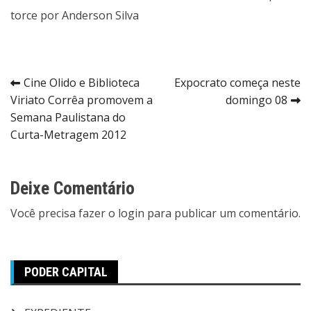
torce por Anderson Silva
Navegação
Cine Olido e Biblioteca
Expocrato começa neste
Viriato Corrêa promovem a
domingo 08
de
Semana Paulistana do
Post
Curta-Metragem 2012
Deixe Comentário
Você precisa fazer o
login
para publicar um comentário.
PODER CAPITAL