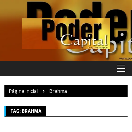
Pular
para
o
conteúdo
Página inicial
Brahma
TAG:
BRAHMA
World News