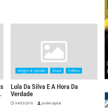
Artigos & Opinião
Brasil
Política
es
Lula Da Silva E A Hora Da
…
Verdade
04/03/2016
podercapital