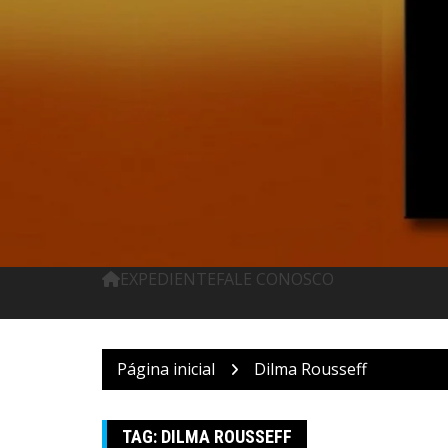
Pular
para
o
conteúdo
EXPEDIENTE
FALE CONOSCO
Página inicial
Dilma Rousseff
Brasil
Política
TAG:
DILMA ROUSSEFF