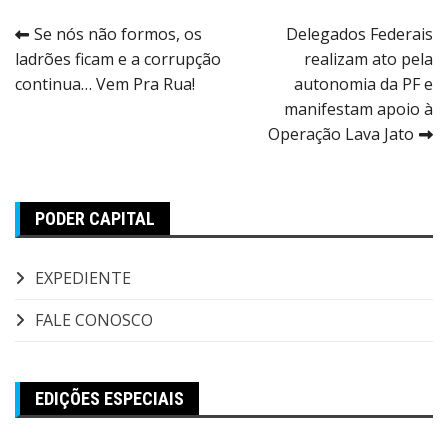
Navegação
Se nós não formos, os
Delegados Federais
ladrões ficam e a corrupção
realizam ato pela
de
continua… Vem Pra Rua!
autonomia da PF e
Post
manifestam apoio à
Operação Lava Jato
PODER CAPITAL
EXPEDIENTE
FALE CONOSCO
EDIÇÕES ESPECIAIS