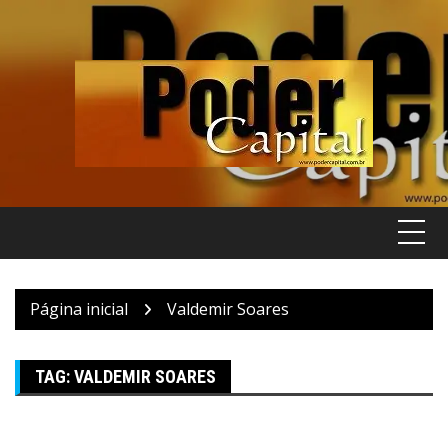
Pular
para
o
conteúdo
Página inicial
Valdemir Soares
TAG:
VALDEMIR SOARES
ABN NEWS
Maringá
Paraná
Poder